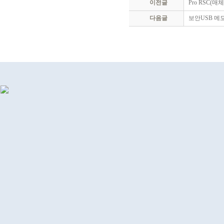
이전글
Pro RSC(매
다음글
보안USB 메